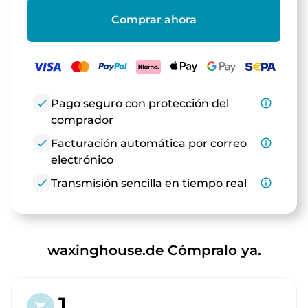
Comprar ahora
check
Pago seguro con protección del
info_outline
comprador
check
Facturación automática por correo
info_outline
electrónico
check
Transmisión sencilla en tiempo real
info_outline
waxinghouse.de Cómpralo ya.
1.
shopping_cart