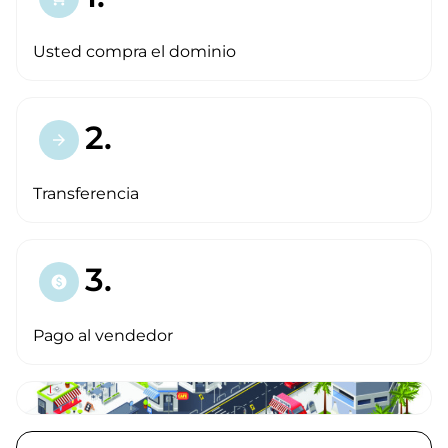
Usted compra el dominio
2.
arrow_forward
Transferencia
3.
paid
Pago al vendedor